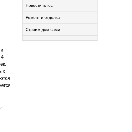
Новости плюс
Ремонт и отделка
Строим дом сами
ии
 4
ек.
мых
уются
уется
,