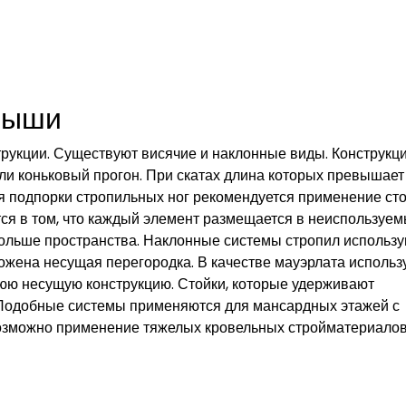
рыши
трукции. Существуют висячие и наклонные виды. Конструкц
ли коньковый прогон. При скатах длина которых превышает
я подпорки стропильных ног рекомендуется применение сто
ся в том, что каждый элемент размещается в неиспользуе
 больше пространства. Наклонные системы стропил использ
ожена несущая перегородка. В качестве мауэрлата использ
юю несущую конструкцию. Стойки, которые удерживают
 Подобные системы применяются для мансардных этажей с
озможно применение тяжелых кровельных стройматериалов