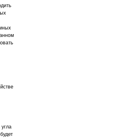
одить
ных
емных
данном
ровать
ойстве
 угла
 будет