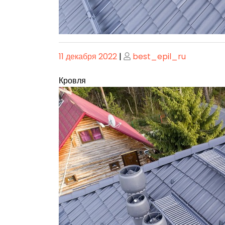
Опубликовано
Опубликовано
11 декабря 2022
|
best_epil_ru
Кровля