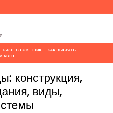
ту
БИЗНЕС СОВЕТНИК
КАК ВЫБРАТЬ
И АВТО
: конструкция,
дания, виды,
истемы