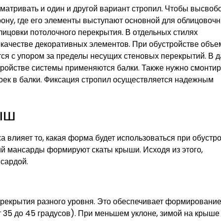
атривать и один и другой вариант стропил. Чтобы высвоб
рону, где его элементы выступают основной для облицовоч
блицовки потолочного перекрытия. В отдельных стилях
в качестве декоративных элементов. При обустройстве объ
ся с упором за пределы несущих стеновых перекрытий. В 
стройстве системы применяются балки. Также нужно смонти
оек в балки. Фиксация стропил осуществляется надежным
ыш
 влияет то, какая форма будет использоваться при обустр
ий мансарды формируют скаты крыши. Исходя из этого,
сардой.
ерекрытия разного уровня. Это обеспечивает формирование
от 35 до 45 градусов). При меньшем уклоне, зимой на крыше