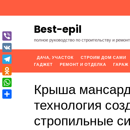
Перейти
к
содержимому
Best-epil
полное руководство по строительству и ремон
Viber
VK
ДАЧА, УЧАСТОК
СТРОИМ ДОМ САМИ
ГАДЖЕТ
РЕМОНТ И ОТДЕЛКА
ГАРАЖ 
Telegram
Odnoklassniki
Крыша мансарды
WhatsApp
технология соз
Отправить
стропильные с