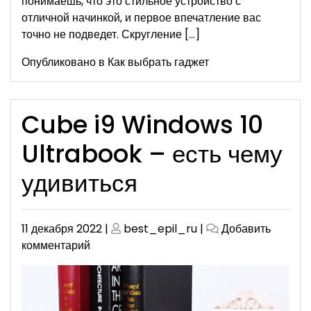
понимаешь, что это стильное устройство с
отличной начинкой, и первое впечатление вас
точно не подведет. Скругление […]
Опубликовано в
Как выбрать гаджет
Cube i9 Windows 10
Ultrabook – есть чему
удивиться
Опубликовано
Опубликовано
11 декабря 2022
|
best_epil_ru
|
Добавить
к
комментарий
Cube
i9
Windows