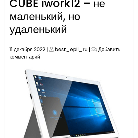
CUBE iwork12 – не
маленький, но
удаленький
Опубликовано
Опубликовано
11 декабря 2022
|
best_epil_ru
|
Добавить
к
комментарий
CUBE
iwork12
–
не
маленький,
но
удаленький