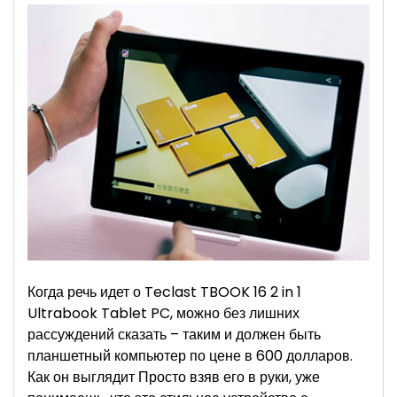
TBOOK
16
2
in
1
Ultrabook
–
стильный
и
уверенный
Когда речь идет о Teclast TBOOK 16 2 in 1
Ultrabook Tablet PC, можно без лишних
рассуждений сказать – таким и должен быть
планшетный компьютер по цене в 600 долларов.
Как он выглядит Просто взяв его в руки, уже