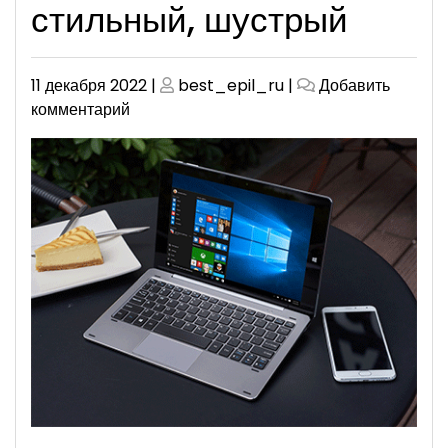
стильный, шустрый
Опубликовано
Опубликовано
11 декабря 2022
|
best_epil_ru
|
Добавить
к
комментарий
CHUWI
HiBook
2
in
1
Ultrabook:
тонкий,
стильный,
шустрый