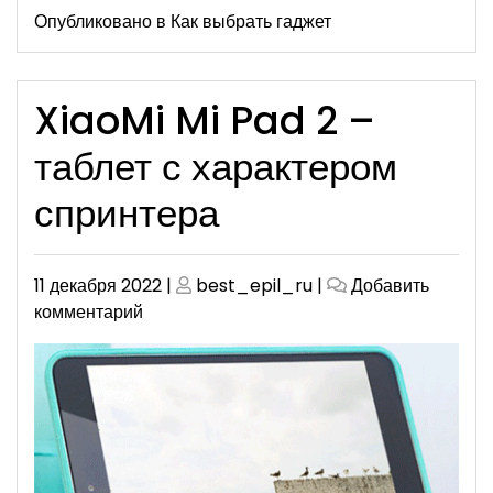
Опубликовано в
Как выбрать гаджет
XiaoMi Mi Pad 2 –
таблет с характером
спринтера
Опубликовано
Опубликовано
11 декабря 2022
|
best_epil_ru
|
Добавить
к
комментарий
XiaoMi
Mi
Pad
2
–
таблет