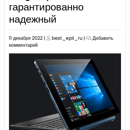
гарантированно
надежный
Опубликовано
Опубликовано
11 декабря 2022
|
best_epil_ru
|
Добавить
к
комментарий
Cube
iWork
10
Flagship
Ultrabook
–
гарантированно
надежный