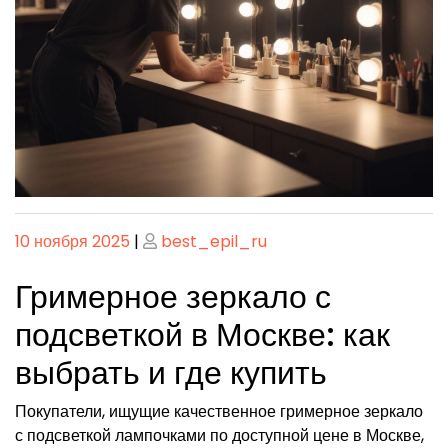
Опубликовано
Опубликовано
10 ноября 2025
|
best_epil_ru
Гримерное зеркало с
подсветкой в Москве: как
выбрать и где купить
Покупатели, ищущие качественное гримерное зеркало
с подсветкой лампочками по доступной цене в Москве,