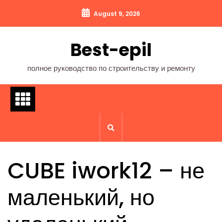
Перейти
August 9, 2026
к
содержимому
Best-epil
полное руководство по строительству и ремонту
CUBE iwork12 – не
маленький, но