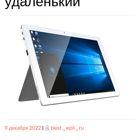
удаленький
Опубликовано
Опубликовано
11 декабря 2022
|
best_epil_ru