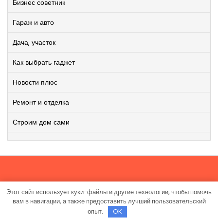
Бизнес советник
Гараж и авто
Дача, участок
Как выбрать гаджет
Новости плюс
Ремонт и отделка
Строим дом сами
Этот сайт использует куки-файлы и другие технологии, чтобы помочь
Работает на WordPress
|
Viral News WordPress Theme
от
вам в навигации, а также предоставить лучший пользовательский
TheMagnifico.
опыт.
OK