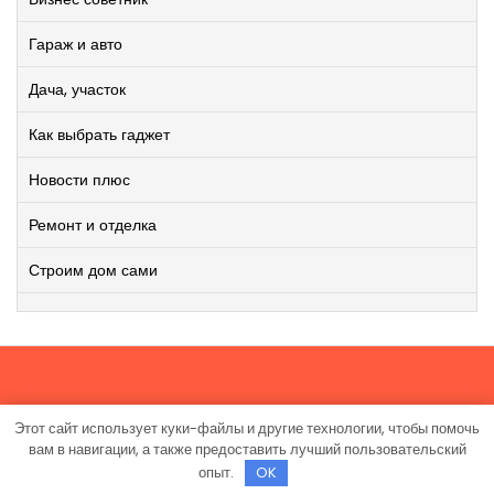
Гараж и авто
Дача, участок
Как выбрать гаджет
Новости плюс
Ремонт и отделка
Строим дом сами
Этот сайт использует куки-файлы и другие технологии, чтобы помочь
Работает на WordPress
|
Viral News WordPress Theme
от
вам в навигации, а также предоставить лучший пользовательский
TheMagnifico.
опыт.
OK