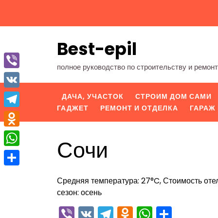
Перейти
к
содержимому
Best-epil
полное руководство по строительству и ремон
Viber
VK
ДАЧА, УЧАСТОК
СТРОИМ ДОМ САМИ
ГАДЖЕТ
РЕМОНТ И ОТДЕЛКА
ГАРАЖ 
Telegram
Odnoklassniki
Сочи
WhatsApp
Отправить
Средняя температура: 27°C, Стоимость отел
сезон: осень
Viber
VK
Telegram
Odnoklassn
WhatsA
Отпра