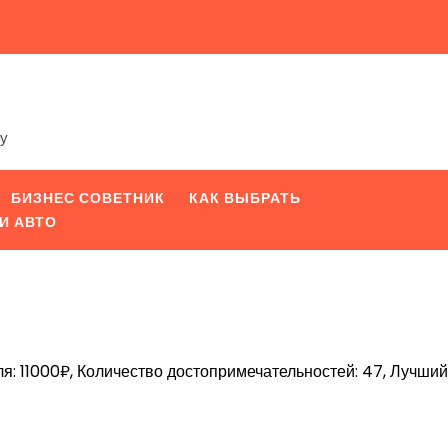
ту
БИЗНЕС СОВЕТНИК
КАК ВЫБРАТЬ
И АВТО
я: 11000₽, Количество достопримечательностей: 47, Лучший
iki
pp
вить