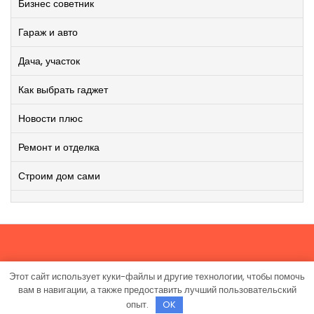
Бизнес советник
Гараж и авто
Дача, участок
Как выбрать гаджет
Новости плюс
Ремонт и отделка
Строим дом сами
Этот сайт использует куки-файлы и другие технологии, чтобы помочь
Работает на WordPress
|
Viral News WordPress Theme
от
вам в навигации, а также предоставить лучший пользовательский
TheMagnifico.
опыт.
OK