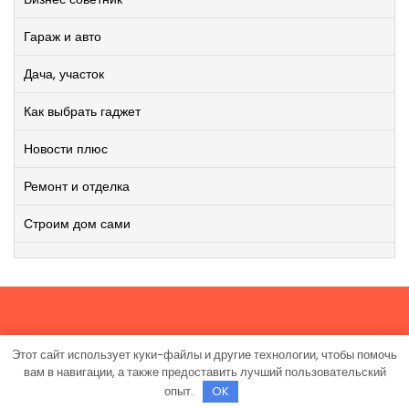
Гараж и авто
Дача, участок
Как выбрать гаджет
Новости плюс
Ремонт и отделка
Строим дом сами
Этот сайт использует куки-файлы и другие технологии, чтобы помочь
Работает на WordPress
|
Viral News WordPress Theme
от
вам в навигации, а также предоставить лучший пользовательский
TheMagnifico.
опыт.
OK