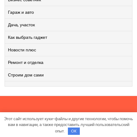
Гараж и авто
Дача, участок
Как выбрать гаджет
Новости плюс
Ремонт и отделка
Строим дом сами
Этот сайт использует куки-файлы и другие технологии, чтобы помочь
Работает на WordPress
|
Viral News WordPress Theme
от
вам в навигации, а также предоставить лучший пользовательский
TheMagnifico.
опыт.
OK