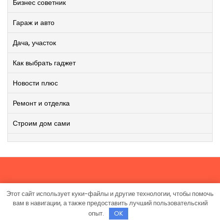
Бизнес советник
Гараж и авто
Дача, участок
Как выбрать гаджет
Новости плюс
Ремонт и отделка
Строим дом сами
Этот сайт использует куки-файлы и другие технологии, чтобы помочь
Работает на WordPress
|
Viral News WordPress Theme
от
вам в навигации, а также предоставить лучший пользовательский
TheMagnifico.
опыт.
OK