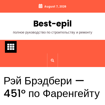
Перейти
August 7, 2026
к
содержимому
Best-epil
полное руководство по строительству и ремонту
Рэй Брэдбери —
451° по Фаренгейту