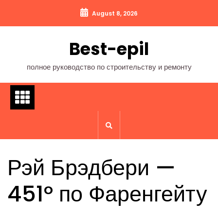
Перейти
August 8, 2026
к
содержимому
Best-epil
полное руководство по строительству и ремонту
Рэй Брэдбери —
451° по Фаренгейту