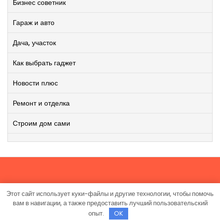
Бизнес советник
Гараж и авто
Дача, участок
Как выбрать гаджет
Новости плюс
Ремонт и отделка
Строим дом сами
Этот сайт использует куки-файлы и другие технологии, чтобы помочь
Работает на WordPress
|
Viral News WordPress Theme
от
вам в навигации, а также предоставить лучший пользовательский
TheMagnifico.
опыт.
OK