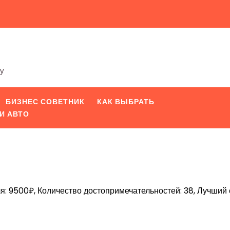
ту
БИЗНЕС СОВЕТНИК
КАК ВЫБРАТЬ
И АВТО
я: 9500₽, Количество достопримечательностей: 38, Лучший 
iki
pp
вить