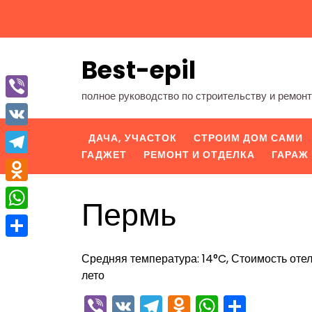
Перейти
к
содержимому
Best-epil
полное руководство по строительству и ремон
Viber
VK
ДАЧА, УЧАСТОК
СТРОИМ ДОМ САМИ
ГАДЖЕТ
РЕМОНТ И ОТДЕЛКА
ГАРАЖ 
Telegram
Odnoklassniki
Пермь
WhatsApp
Отправить
Средняя температура: 14°C, Стоимость отел
лето
Viber
VK
Telegram
Odnoklassn
WhatsA
Отпра