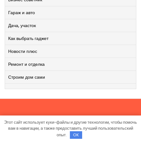
Гараж и авто
Дача, участок
Как выбрать гаджет
Новости плюс
Ремонт и отделка
Строим дом сами
Этот сайт использует куки-файлы и другие технологии, чтобы помочь
Работает на WordPress
|
Viral News WordPress Theme
от
вам в навигации, а также предоставить лучший пользовательский
TheMagnifico.
опыт.
OK