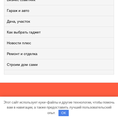
Гараж и авто
Дача, участок
Как выбрать гаджет
Новости плюс
Ремонт и отделка
Строим дом сами
Этот сайт использует куки-файлы и другие технологии, чтобы помочь
Работает на WordPress
|
Viral News WordPress Theme
от
вам в навигации, а также предоставить лучший пользовательский
TheMagnifico.
опыт.
OK