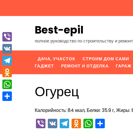
Перейти
к
содержимому
Best-epil
полное руководство по строительству и ремон
Viber
VK
ДАЧА, УЧАСТОК
СТРОИМ ДОМ САМИ
ГАДЖЕТ
РЕМОНТ И ОТДЕЛКА
ГАРАЖ 
Telegram
Odnoklassniki
Огурец
WhatsApp
Отправить
Калорийность: 84 ккал, Белки: 35.9 г, Жиры: 8.
Viber
VK
Telegram
Odnoklassn
WhatsA
Отпра