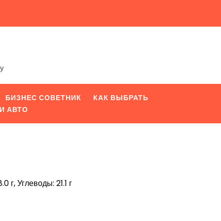
ту
БИЗНЕС СОВЕТНИК
КАК ВЫБРАТЬ
И АВТО
0 г, Углеводы: 21.1 г
iki
pp
вить