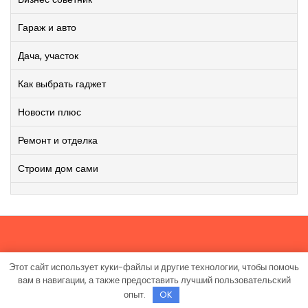
Гараж и авто
Дача, участок
Как выбрать гаджет
Новости плюс
Ремонт и отделка
Строим дом сами
Этот сайт использует куки-файлы и другие технологии, чтобы помочь
Работает на WordPress
|
Viral News WordPress Theme
от
вам в навигации, а также предоставить лучший пользовательский
TheMagnifico.
опыт.
OK