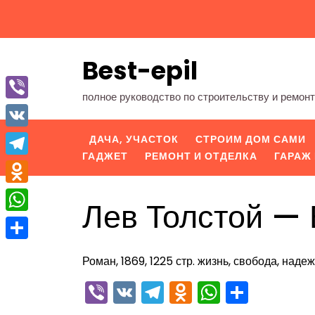
Перейти
к
содержимому
Best-epil
полное руководство по строительству и ремон
Viber
VK
ДАЧА, УЧАСТОК
СТРОИМ ДОМ САМИ
ГАДЖЕТ
РЕМОНТ И ОТДЕЛКА
ГАРАЖ 
Telegram
Odnoklassniki
Лев Толстой — 
WhatsApp
Отправить
Роман, 1869, 1225 стр. жизнь, свобода, наде
Viber
VK
Telegram
Odnoklassn
WhatsA
Отпра