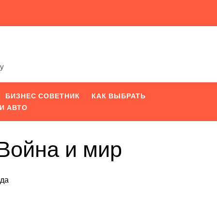
ту
БИЗНЕС СОВЕТНИК
КАК ВЫБРАТЬ
И АВТО
Война и мир
жда
iki
pp
вить