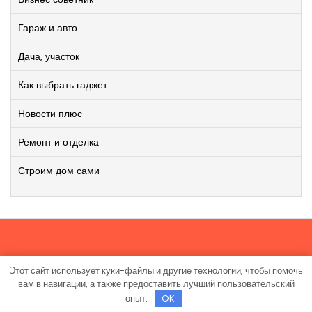
Гараж и авто
Дача, участок
Как выбрать гаджет
Новости плюс
Ремонт и отделка
Строим дом сами
Этот сайт использует куки-файлы и другие технологии, чтобы помочь
Работает на WordPress
|
Viral News WordPress Theme
от
вам в навигации, а также предоставить лучший пользовательский
TheMagnifico.
опыт.
OK