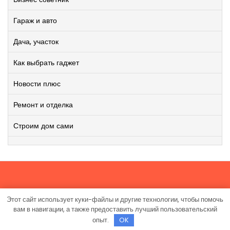
Гараж и авто
Дача, участок
Как выбрать гаджет
Новости плюс
Ремонт и отделка
Строим дом сами
Этот сайт использует куки-файлы и другие технологии, чтобы помочь
Работает на WordPress
|
Viral News WordPress Theme
от
вам в навигации, а также предоставить лучший пользовательский
TheMagnifico.
опыт.
OK