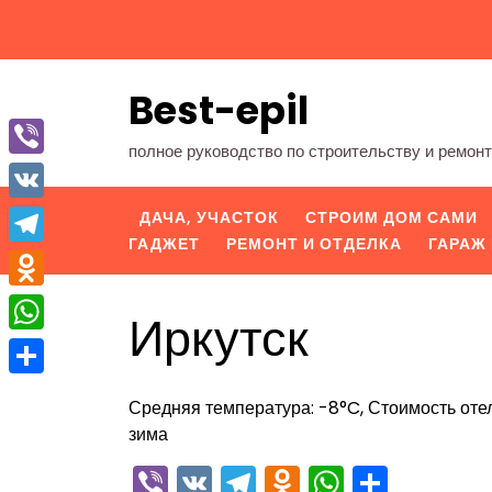
Перейти
к
содержимому
Best-epil
полное руководство по строительству и ремон
Viber
VK
ДАЧА, УЧАСТОК
СТРОИМ ДОМ САМИ
ГАДЖЕТ
РЕМОНТ И ОТДЕЛКА
ГАРАЖ 
Telegram
Odnoklassniki
Иркутск
WhatsApp
Отправить
Средняя температура: -8°C, Стоимость отел
зима
Viber
VK
Telegram
Odnoklassn
WhatsA
Отпра