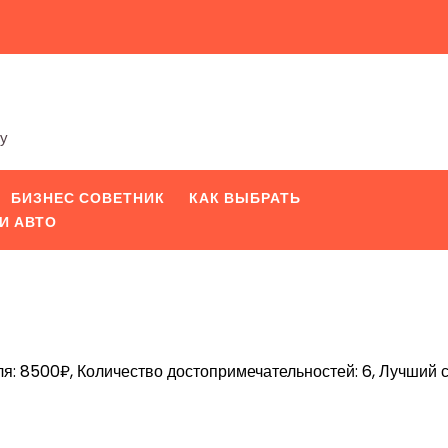
ту
БИЗНЕС СОВЕТНИК
КАК ВЫБРАТЬ
И АВТО
я: 8500₽, Количество достопримечательностей: 6, Лучший с
iki
pp
вить