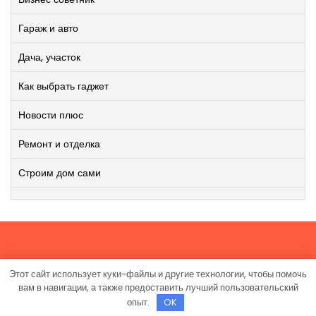
Гараж и авто
Дача, участок
Как выбрать гаджет
Новости плюс
Ремонт и отделка
Строим дом сами
Этот сайт использует куки-файлы и другие технологии, чтобы помочь
Работает на WordPress
|
Viral News WordPress Theme
от
вам в навигации, а также предоставить лучший пользовательский
TheMagnifico.
опыт.
OK