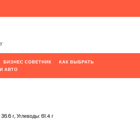
ту
БИЗНЕС СОВЕТНИК
КАК ВЫБРАТЬ
И АВТО
36.6 г, Углеводы: 61.4 г
iki
pp
вить