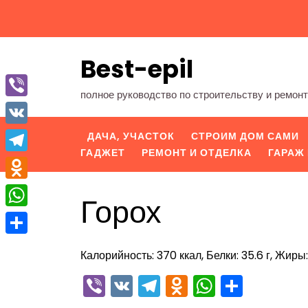
Перейти
к
содержимому
Best-epil
полное руководство по строительству и ремон
Viber
VK
ДАЧА, УЧАСТОК
СТРОИМ ДОМ САМИ
ГАДЖЕТ
РЕМОНТ И ОТДЕЛКА
ГАРАЖ 
Telegram
Odnoklassniki
Горох
WhatsApp
Отправить
Калорийность: 370 ккал, Белки: 35.6 г, Жиры: 
Viber
VK
Telegram
Odnoklassn
WhatsA
Отпра