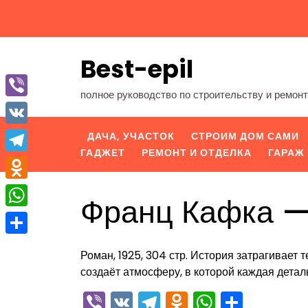
Перейти
к
содержимому
Best-epil
полное руководство по строительству и ремон
Viber
VK
ДАЧА, УЧАСТОК
СТРОИМ ДОМ САМИ
ГАДЖЕТ
РЕМОНТ И ОТДЕЛКА
ГАРАЖ 
Telegram
Odnoklassniki
Франц Кафка —
WhatsApp
Отправить
Роман, 1925, 304 стр. История затрагивает 
создаёт атмосферу, в которой каждая детал
Viber
VK
Telegram
Odnoklassn
WhatsA
Отпра