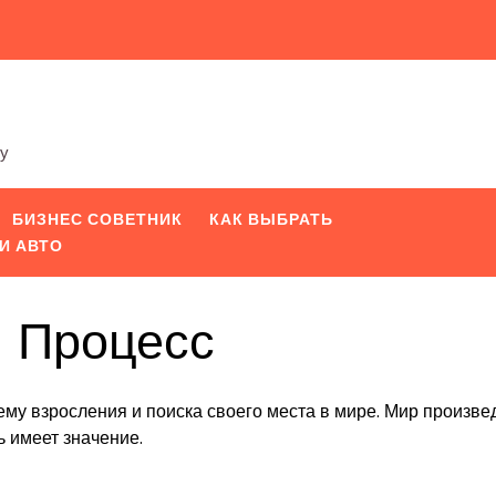
ту
БИЗНЕС СОВЕТНИК
КАК ВЫБРАТЬ
И АВТО
 Процесс
тему взросления и поиска своего места в мире. Мир произв
ь имеет значение.
iki
pp
вить