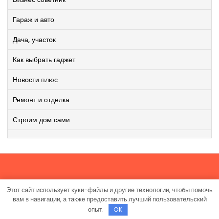
Гараж и авто
Дача, участок
Как выбрать гаджет
Новости плюс
Ремонт и отделка
Строим дом сами
Этот сайт использует куки-файлы и другие технологии, чтобы помочь
Работает на WordPress
|
Viral News WordPress Theme
от
вам в навигации, а также предоставить лучший пользовательский
TheMagnifico.
опыт.
OK