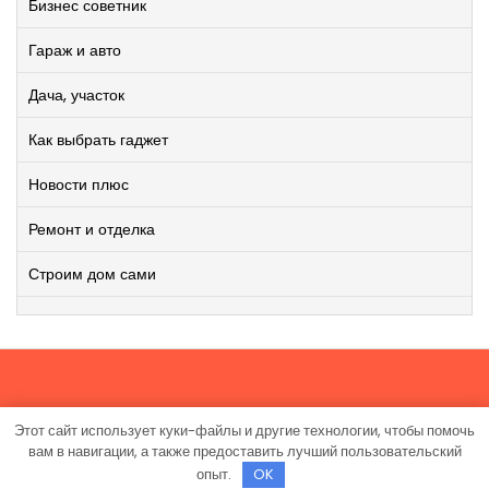
Бизнес советник
Гараж и авто
Дача, участок
Как выбрать гаджет
Новости плюс
Ремонт и отделка
Строим дом сами
Этот сайт использует куки-файлы и другие технологии, чтобы помочь
Работает на WordPress
|
Viral News WordPress Theme
от
вам в навигации, а также предоставить лучший пользовательский
TheMagnifico.
опыт.
OK