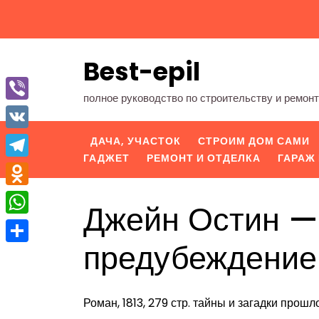
Перейти
к
содержимому
Best-epil
полное руководство по строительству и ремон
Viber
VK
ДАЧА, УЧАСТОК
СТРОИМ ДОМ САМИ
ГАДЖЕТ
РЕМОНТ И ОТДЕЛКА
ГАРАЖ 
Telegram
Odnoklassniki
Джейн Остин — 
WhatsApp
предубеждение
Отправить
Роман, 1813, 279 стр. тайны и загадки прошл