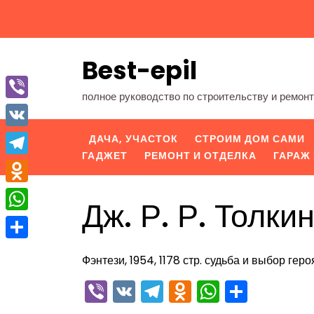
Перейти
к
содержимому
Best-epil
полное руководство по строительству и ремон
Viber
VK
ДАЧА, УЧАСТОК
СТРОИМ ДОМ САМИ
ГАДЖЕТ
РЕМОНТ И ОТДЕЛКА
ГАРАЖ 
Telegram
Odnoklassniki
Дж. Р. Р. Толк
WhatsApp
Отправить
Фэнтези, 1954, 1178 стр. судьба и выбор геро
Viber
VK
Telegram
Odnoklassn
WhatsA
Отпра