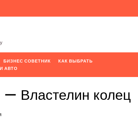
ту
БИЗНЕС СОВЕТНИК
КАК ВЫБРАТЬ
И АВТО
ин — Властелин колец
я
iki
pp
вить