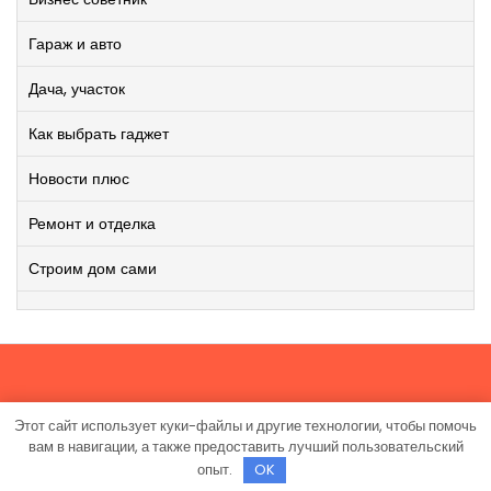
Гараж и авто
Дача, участок
Как выбрать гаджет
Новости плюс
Ремонт и отделка
Строим дом сами
Этот сайт использует куки-файлы и другие технологии, чтобы помочь
Работает на WordPress
|
Viral News WordPress Theme
от
вам в навигации, а также предоставить лучший пользовательский
TheMagnifico.
опыт.
OK