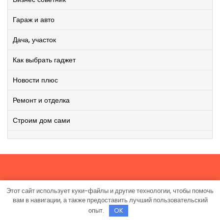
Гараж и авто
Дача, участок
Как выбрать гаджет
Новости плюс
Ремонт и отделка
Строим дом сами
Этот сайт использует куки-файлы и другие технологии, чтобы помочь
Работает на WordPress
|
Viral News WordPress Theme
от
вам в навигации, а также предоставить лучший пользовательский
TheMagnifico.
опыт.
OK