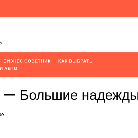
ту
БИЗНЕС СОВЕТНИК
КАК ВЫБРАТЬ
И АВТО
с — Большие надежд
ре
iki
pp
вить