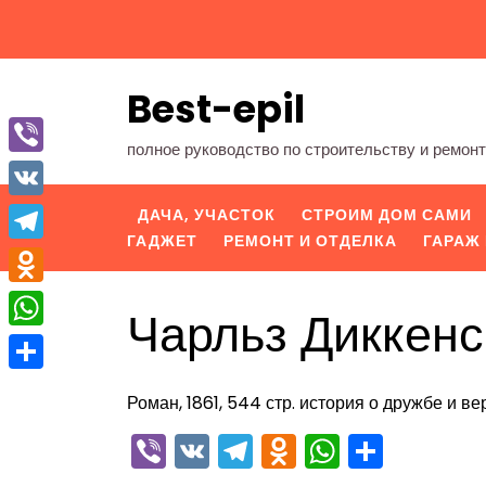
Перейти
к
содержимому
Best-epil
полное руководство по строительству и ремон
Viber
VK
ДАЧА, УЧАСТОК
СТРОИМ ДОМ САМИ
ГАДЖЕТ
РЕМОНТ И ОТДЕЛКА
ГАРАЖ 
Telegram
Odnoklassniki
Чарльз Диккен
WhatsApp
Отправить
Роман, 1861, 544 стр. история о дружбе и ве
Viber
VK
Telegram
Odnoklassn
WhatsA
Отпра