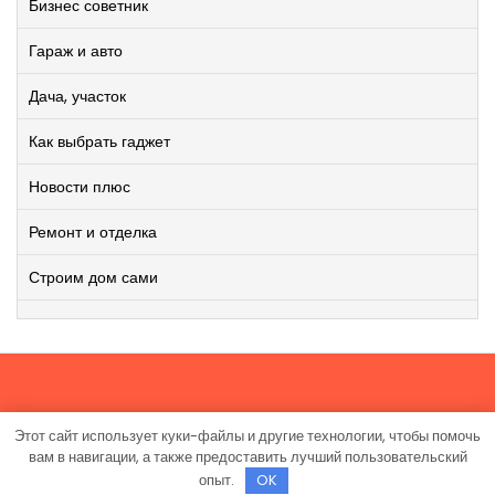
Бизнес советник
Гараж и авто
Дача, участок
Как выбрать гаджет
Новости плюс
Ремонт и отделка
Строим дом сами
Этот сайт использует куки-файлы и другие технологии, чтобы помочь
Работает на WordPress
|
Viral News WordPress Theme
от
вам в навигации, а также предоставить лучший пользовательский
TheMagnifico.
опыт.
OK