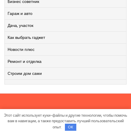
Бизнес советник
Гараж и авто
Дача, участок
Как выбрать гаджет
Новости плюс
Ремонт и отделка
Строим дом сами
Этот сайт использует куки-файлы и другие технологии, чтобы помочь
Работает на WordPress
|
Viral News WordPress Theme
от
вам в навигации, а также предоставить лучший пользовательский
TheMagnifico.
опыт.
OK