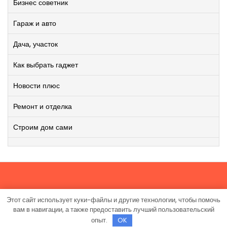
Бизнес советник
Гараж и авто
Дача, участок
Как выбрать гаджет
Новости плюс
Ремонт и отделка
Строим дом сами
Этот сайт использует куки-файлы и другие технологии, чтобы помочь
Работает на WordPress
|
Viral News WordPress Theme
от
вам в навигации, а также предоставить лучший пользовательский
TheMagnifico.
опыт.
OK