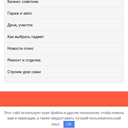
Бизнес советник
Гараж и авто
Дача, участок
Как выбрать гаджет
Новости плюс
Ремонт и отделка
Строим дом сами
Этот сайт использует куки-файлы и другие технологии, чтобы помочь
Работает на WordPress
|
Viral News WordPress Theme
от
вам в навигации, а также предоставить лучший пользовательский
TheMagnifico.
опыт.
OK